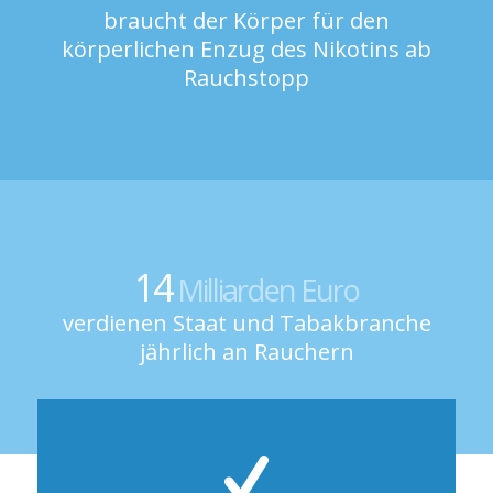
braucht der Körper für den
körperlichen Enzug des Nikotins ab
Rauchstopp
14
Milliarden Euro
verdienen Staat und Tabakbranche
jährlich an Rauchern