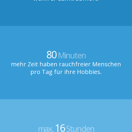
80
Minuten
mehr Zeit haben rauchfreier Menschen
pro Tag für ihre Hobbies.
16
max.
Stunden