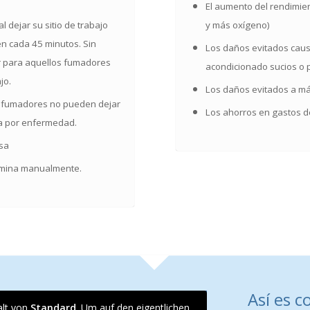
El aumento del rendimie
l dejar su sitio de trabajo
y más oxígeno)
en cada 45 minutos. Sin
Los daños evitados caus
r para aquellos fumadores
acondicionado sucios o p
jo.
Los daños evitados a má
 fumadores no pueden dejar
Los ahorros en gastos d
aja por enfermedad.
esa
rmina manualmente.
Así es 
alt von
Standard
. Um auf den eigentlichen