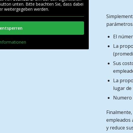
 Button unten. Bitte beachten Sie, dass dabei
ter weitergegeben werden.
Simplemente
parámetros 
 entsperren
El númer
Informationen
La propo
(promedi
Sus cost
emplead
La propo
lugar de
Numero d
Finalmente,
empleados 
y reduce su