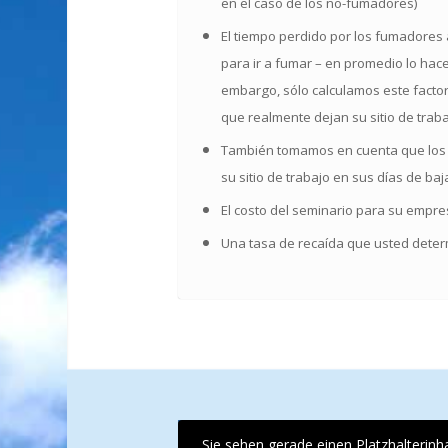
en el caso de los no-fumadores)
El tiempo perdido por los fumadores a
para ir a fumar – en promedio lo hac
embargo, sólo calculamos este facto
que realmente dejan su sitio de traba
También tomamos en cuenta que los
su sitio de trabajo en sus días de b
El costo del seminario para su empr
Una tasa de recaída que usted dete
Sie sehen gerade einen Platzhalterinh