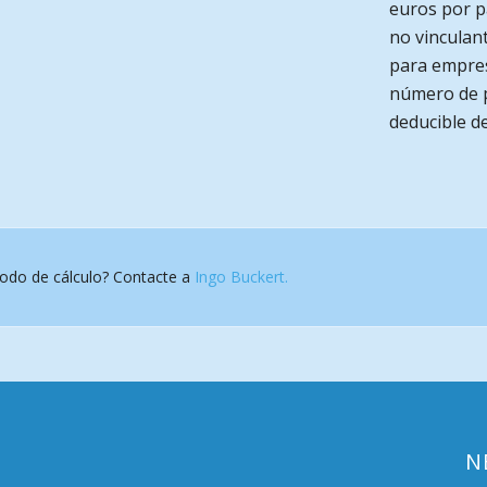
euros por p
no vinculant
para empres
número de 
deducible de
todo de cálculo? Contacte a
Ingo Buckert.
N