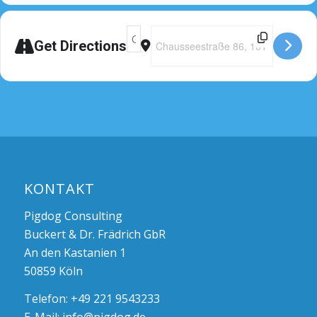
Adresse - Seminar Berlin [2cXaK4YtQ]
Destination Address - Seminar Be
Get Directions
KONTAKT
Pigdog Consulting
Buckert & Dr. Frädrich GbR
An den Kastanien 1
50859 Köln
Telefon: +49 221 9543233