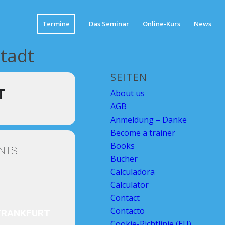
Termine
Das Seminar
Online-Kurs
News
Stadt
SEITEN
T
About us
AGB
Anmeldung – Danke
Become a trainer
Books
NTS
Bücher
Calculadora
Calculator
Contact
Contacto
FRANKFURT
Cookie-Richtlinie (EU)