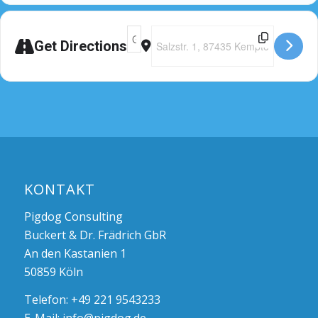
Adresse - Seminar Kempten [vhmfyczqy]
Destination Address - Seminar Ke
Get Directions
KONTAKT
Pigdog Consulting
Buckert & Dr. Frädrich GbR
An den Kastanien 1
50859 Köln
Telefon: +49 221 9543233