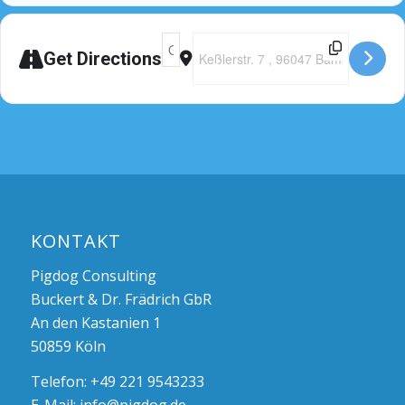
Adresse - Seminar Bamberg [B8dL9vMLy]
Destination Address - Seminar B
Get Directions
KONTAKT
Pigdog Consulting
Buckert & Dr. Frädrich GbR
An den Kastanien 1
50859 Köln
Telefon: +49 221 9543233